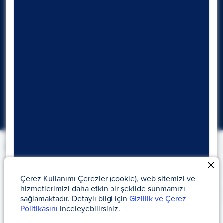
İletişim Formu
TR
Gizlilik Politikası
Kamuyu Aydınlatma
KVKK
Yasal Uyarılar
Zaman Aşımı Nedeni İle Devredilecek Hesaplar
Çerez Kullanımı Çerezler (cookie), web sitemizi ve
hizmetlerimizi daha etkin bir şekilde sunmamızı
KAP Haberleri
Bilgi Toplumu Hizmetleri
sağlamaktadır. Detaylı bilgi için
Gizlilik ve Çerez
Politikasını
inceleyebilirsiniz.
Tacirler Yatırım Menkul Değerler A.Ş