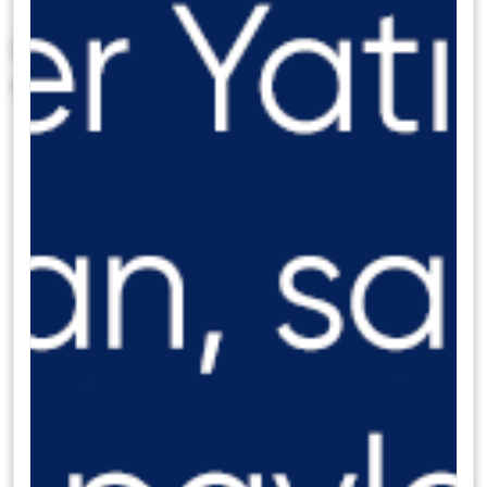
11 Haziran Perşembe
14:00 Para Politikası Kurulu Toplantı Kararı
Para Politikası Kurulu’nun haziran
toplantısında para politikasında değişikliğe
gitmesini beklemiyoruz. Bu çerçevede
politika faizinin %37 seviyesinde sabit
tutulmasını, faiz koridorunun alt ve üst
bandının ise sırasıyla %35,5 ve %40
seviyelerinde kalmasını bekliyoruz.
Koridorun üst bandına yapışık şekilde %40
civarında kalmaya devam eden AOFM’de
ise kısa vadede belirgin bir gevşeme
beklemiyoruz. Belirsizlik ortamının