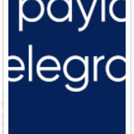
hafiflemesi halinde, kademeli olarak haftalık
repo ihalelerine dönülmesiyle ilerleyen
dönemde piyasa faizlerinin politika faizine
(%37) doğru yakınsayabileceğini
öngörüyoruz. Bu tür bir normalleşmenin,
yılın son çeyreğine doğru faiz indirimlerine
kademeli olarak alan açacak bir zemin
oluşturabileceğini değerlendiriyoruz. Kurum
olarak yıl sonu politika faizi tahminimiz %35
seviyesinde bulunuyor.
14:30 Haftalık TCMB Verileri (26 Mayıs – 5
Haziran)
(Haftalık Menkul Kıymet İstatistikleri, Haftalık
Para & Banka İstatistikleri, Merkez Bankası
Rezervleri)